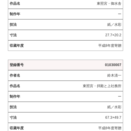
東照宮・御水舎
ー
紙／水彩
27.7×20.2
平成8年度寄贈
01030007
鈴木清一
東照宮・拝殿と上社務所
ー
紙／水彩
67.3×49.7
平成8年度寄贈