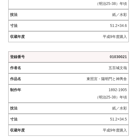
（明治25-38）年頃
紙／水彩
51.2×34.6
平成9年度購入
01030021
五百城文哉
東照宮・陽明門と神輿舎
1892-1905
（明治25-38）年頃
紙／水彩
51.2×34.5
平成9年度購入