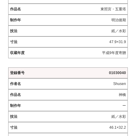
東照宮・五重塔
明治後期
紙／水彩
47.9×31.9
平成9年度寄贈
01030040
Shusen
神橋
ー
紙／水彩
46.1×32.2