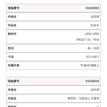
01030033
吉田博
杉並木
1894-1899
（明治27-32）年頃
紙／水彩
50.2×68.2
平成9年度購入
01030034
吉田博
東照宮・石鳥居と五重塔
ー