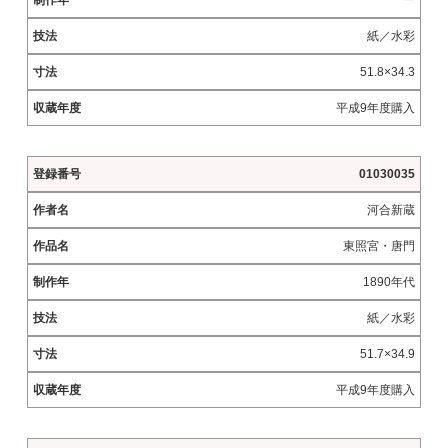
紙／水彩
51.8×34.3
平成9年度購入
01030035
河合新蔵
東照宮・唐門
1890年代
紙／水彩
51.7×34.9
平成9年度購入