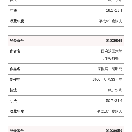
19.1×11.4
平成9年度購入
01030049
国府浜国太郎
〔小杉放菴〕
東照宮・陽明門
1900（明治33）年
紙／水彩
50.7×34.6
平成10年度購入
01030050