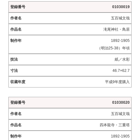
01030019
五百城文哉
滝尾神社・鳥居
1892-1905
（明治25-38）年頃
紙／水彩
46.7×62.7
平成9年度購入
01030020
五百城文哉
四本龍寺・三重塔
1892-1905