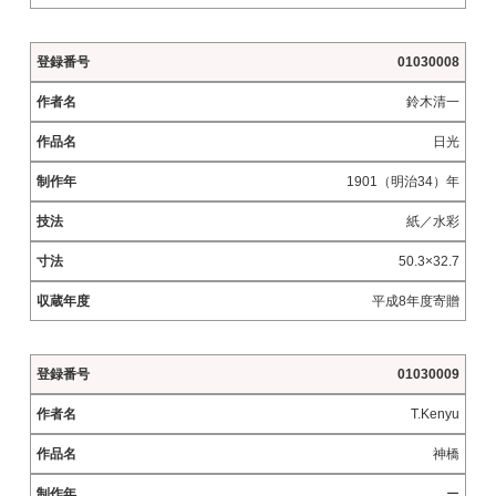
01030008
鈴木清一
日光
1901（明治34）年
紙／水彩
50.3×32.7
平成8年度寄贈
01030009
T.Kenyu
神橋
ー