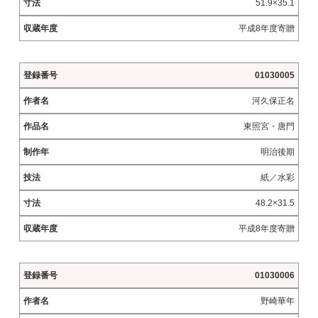
51.9×35.1
平成8年度寄贈
01030005
河久保正名
東照宮・唐門
明治後期
紙／水彩
48.2×31.5
平成8年度寄贈
01030006
野崎華年