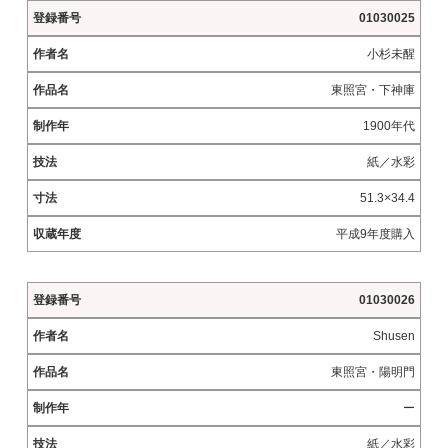
01030025
小杉未醒
東照宮・下神庫
1900年代
紙／水彩
51.3×34.4
平成9年度購入
01030026
Shusen
東照宮・陽明門
ー
紙／水彩