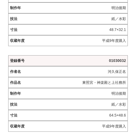
明治後期
紙／水彩
48.7×32.1
平成9年度購入
01030032
河久保正名
東照宮・神楽殿と上社務所
明治後期
紙／水彩
64.5×48.6
平成9年度購入